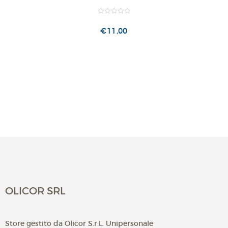
0.00
out
€
11,00
of
5
OLICOR SRL
Store gestito da Olicor S.r.L. Unipersonale